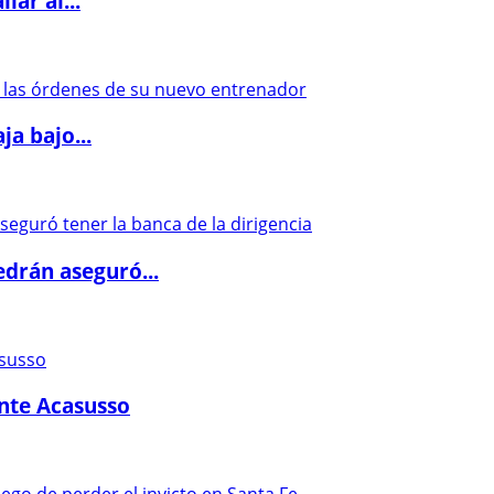
lar al...
a bajo...
drán aseguró...
ante Acasusso