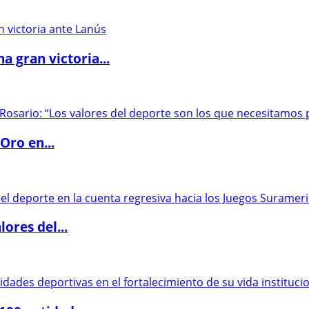
 gran victoria...
Oro en...
ores del...