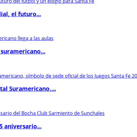
l, el futuro...
 suramericano...
al Suramericano,...
5 aniversario...