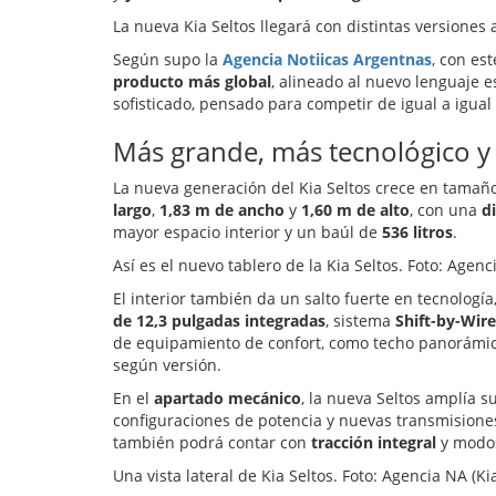
La nueva Kia Seltos llegará con distintas versiones 
Según supo la
Agencia Notiicas Argentnas
, con es
producto más global
, alineado al nuevo lenguaje e
sofisticado, pensado para competir de igual a igua
Más grande, más tecnológico y
La nueva generación del Kia Seltos crece en tamañ
largo
,
1,83 m de ancho
y
1,60 m de alto
, con una
d
mayor espacio interior y un baúl de
536 litros
.
Así es el nuevo tablero de la Kia Seltos. Foto: Agenc
El interior también da un salto fuerte en tecnologí
de 12,3 pulgadas integradas
, sistema
Shift-by-Wire
de equipamiento de confort, como techo panorámic
según versión.
En el
apartado mecánico
, la nueva Seltos amplía 
configuraciones de potencia y nuevas transmisione
también podrá contar con
tracción integral
y modos
Una vista lateral de Kia Seltos. Foto: Agencia NA (Ki