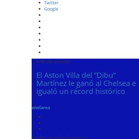
Twitter
Google
Artículo anterior
El Aston Villa del “Dibu”
Martínez le ganó al Chelsea e
igualó un récord histórico
enelarea
Noticias relacionadas