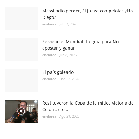
Messi odio perder, él juega con pelotas ¿No
Diego?
enelarea
Jul 17, 2026
Se viene el Mundial: La guía para No
apostar y ganar
enelarea
Jun 8, 2026
El país goleado
enelarea
Ene 12, 2026
Restituyeron la Copa de la mítica victoria de
Colón ante...
enelarea
Ago 29, 2025