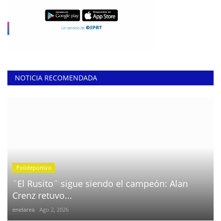
NOTICIA RECOMENDADA
Polideportivo
¨El Rusito¨ sigue siendo el campeón: Alan
Crenz retuvo...
enelarea
Ago 2, 2026