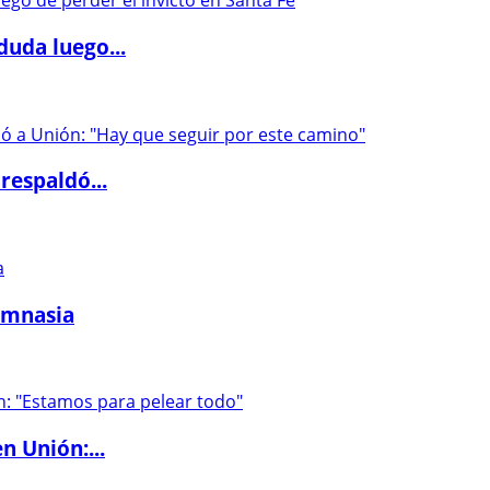
duda luego...
respaldó...
imnasia
n Unión:...