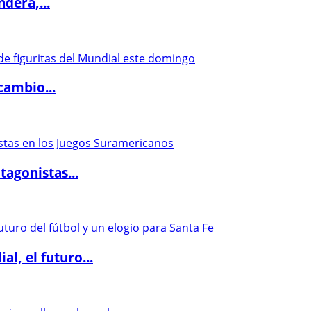
dera,...
cambio...
agonistas...
l, el futuro...