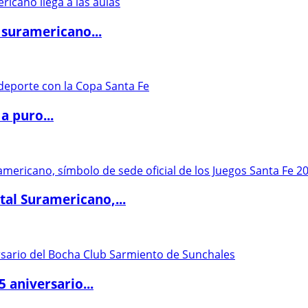
 suramericano...
a puro...
al Suramericano,...
5 aniversario...