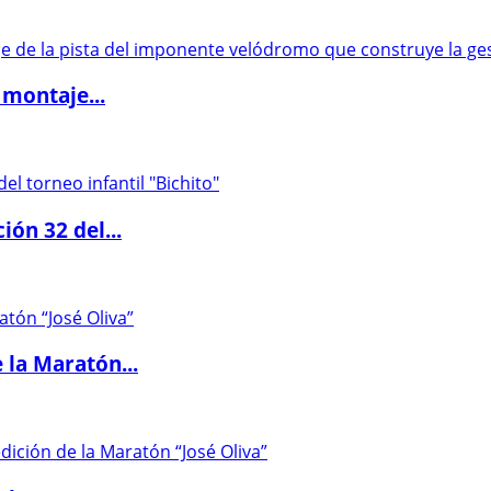
 montaje...
ón 32 del...
 la Maratón...