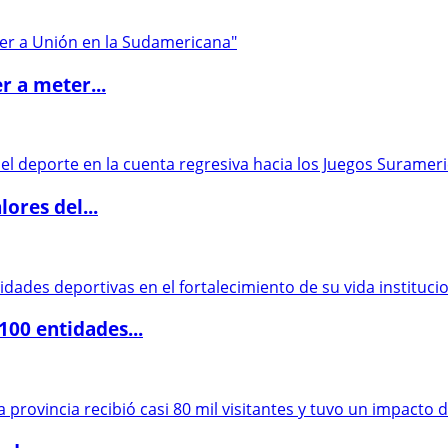
r a meter...
ores del...
00 entidades...