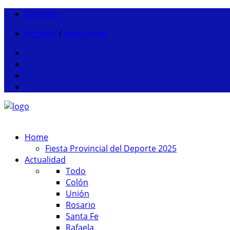
Contacto
Ingresar
/
Registrarse
Home
Fiesta Provincial del Deporte 2025
Actualidad
Todo
Colón
Unión
Rosario
Santa Fe
Rafaela