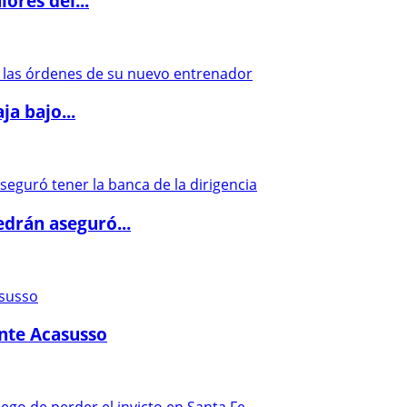
ores del...
a bajo...
drán aseguró...
ante Acasusso