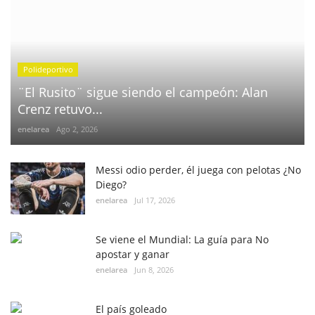
Polideportivo
¨El Rusito¨ sigue siendo el campeón: Alan
Crenz retuvo...
enelarea
Ago 2, 2026
Messi odio perder, él juega con pelotas ¿No
Diego?
enelarea
Jul 17, 2026
Se viene el Mundial: La guía para No
apostar y ganar
enelarea
Jun 8, 2026
El país goleado