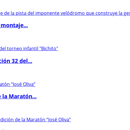
 montaje...
ón 32 del...
 la Maratón...