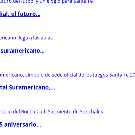
l, el futuro...
 suramericano...
al Suramericano,...
5 aniversario...