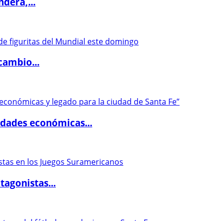
dera,...
cambio...
dades económicas...
agonistas...