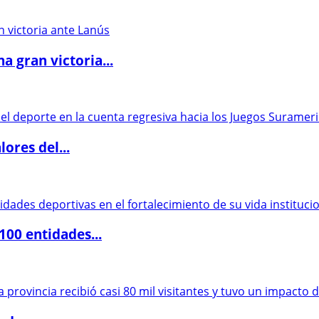
 gran victoria...
ores del...
00 entidades...