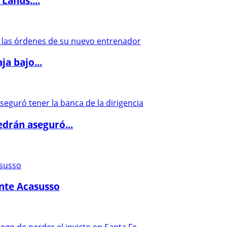
Lanús:...
a bajo...
drán aseguró...
ante Acasusso