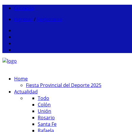
Contacto
Ingresar
/
Registrarse
Home
Fiesta Provincial del Deporte 2025
Actualidad
Todo
Colón
Unión
Rosario
Santa Fe
Rafaela