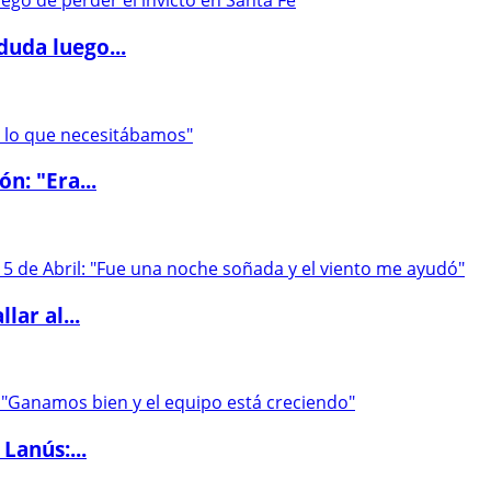
duda luego...
ón: "Era...
lar al...
Lanús:...