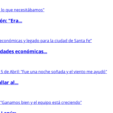
ón: "Era...
dades económicas...
lar al...