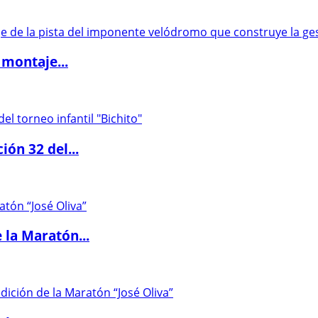
 montaje...
ón 32 del...
 la Maratón...