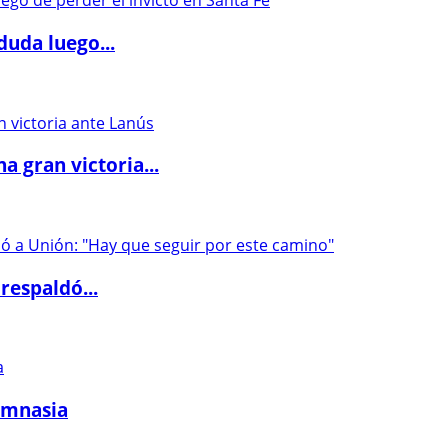
duda luego...
 gran victoria...
respaldó...
imnasia