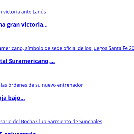
 gran victoria...
al Suramericano,...
a bajo...