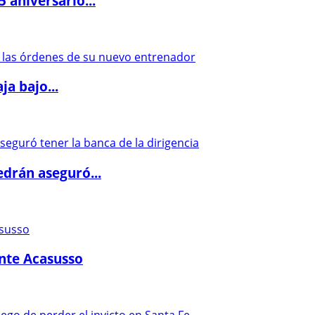
5 aniversario...
a bajo...
drán aseguró...
ante Acasusso