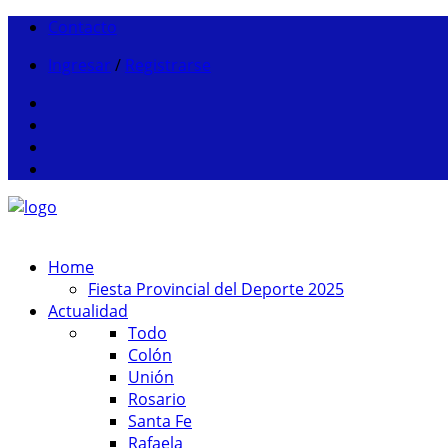
Contacto
Ingresar
/
Registrarse
Home
Fiesta Provincial del Deporte 2025
Actualidad
Todo
Colón
Unión
Rosario
Santa Fe
Rafaela