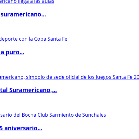
 suramericano...
a puro...
al Suramericano,...
5 aniversario...