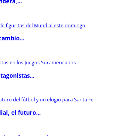
dera,...
cambio...
agonistas...
l, el futuro...