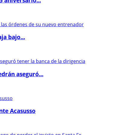
5 aniversario...
a bajo...
drán aseguró...
ante Acasusso