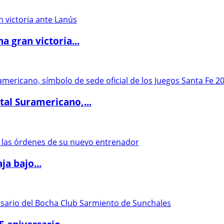
 gran victoria...
al Suramericano,...
a bajo...