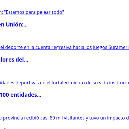
n Unión:...
ores del...
00 entidades...