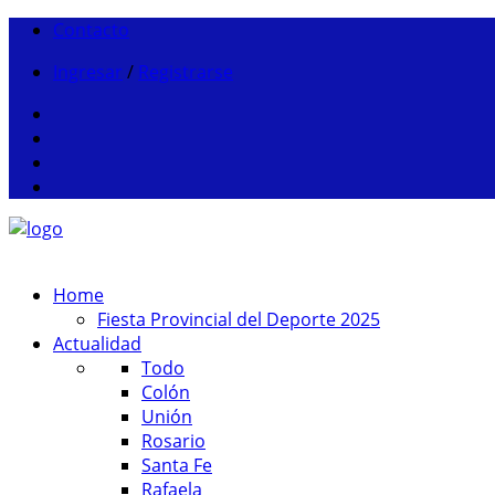
Contacto
Ingresar
/
Registrarse
Home
Fiesta Provincial del Deporte 2025
Actualidad
Todo
Colón
Unión
Rosario
Santa Fe
Rafaela