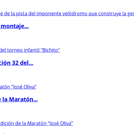
 montaje...
ón 32 del...
 la Maratón...