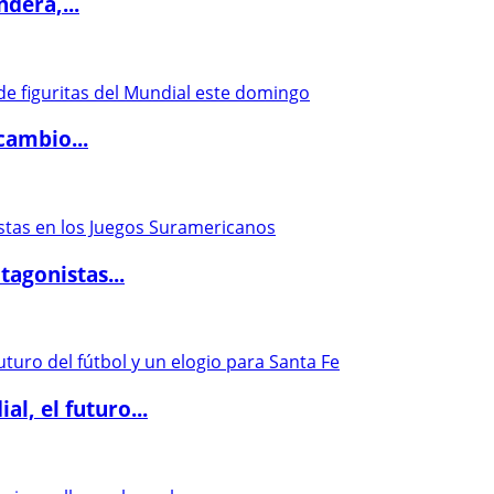
dera,...
cambio...
agonistas...
l, el futuro...