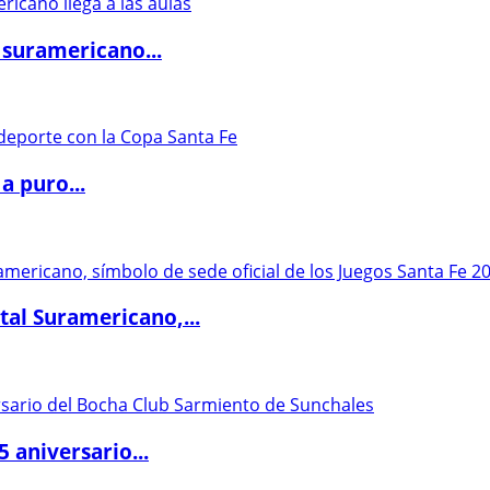
 suramericano...
a puro...
al Suramericano,...
5 aniversario...