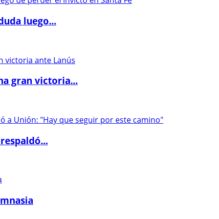
duda luego...
 gran victoria...
respaldó...
imnasia