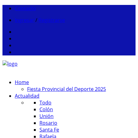
Contacto
Ingresar
/
Registrarse
Home
Fiesta Provincial del Deporte 2025
Actualidad
Todo
Colón
Unión
Rosario
Santa Fe
Rafaela