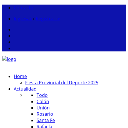
Contacto
Ingresar
/
Registrarse
Home
Fiesta Provincial del Deporte 2025
Actualidad
Todo
Colón
Unión
Rosario
Santa Fe
Rafaela