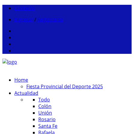
Contacto
Ingresar
/
Registrarse
Home
Fiesta Provincial del Deporte 2025
Actualidad
Todo
Colón
Unión
Rosario
Santa Fe
Rafaela