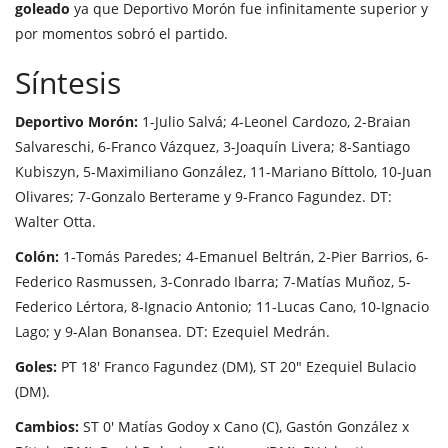
goleado
ya que Deportivo Morón fue infinitamente superior y
por momentos sobró el partido.
Síntesis
Deportivo Morón:
1-Julio Salvá; 4-Leonel Cardozo, 2-Braian
Salvareschi, 6-Franco Vázquez, 3-Joaquín Livera; 8-Santiago
Kubiszyn, 5-Maximiliano González, 11-Mariano Bíttolo, 10-Juan
Olivares; 7-Gonzalo Berterame y 9-Franco Fagundez. DT:
Walter Otta.
Colón:
1-Tomás Paredes; 4-Emanuel Beltrán, 2-Pier Barrios, 6-
Federico Rasmussen, 3-Conrado Ibarra; 7-Matías Muñoz, 5-
Federico Lértora, 8-Ignacio Antonio; 11-Lucas Cano, 10-Ignacio
Lago; y 9-Alan Bonansea. DT: Ezequiel Medrán.
Goles:
PT 18' Franco Fagundez (DM), ST 20" Ezequiel Bulacio
(DM).
Cambios:
ST 0' Matías Godoy x Cano (C), Gastón González x