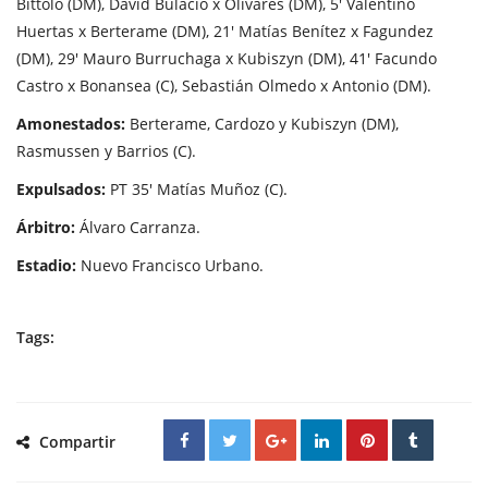
Bíttolo (DM), David Bulacio x Olivares (DM), 5' Valentino
Huertas x Berterame (DM), 21' Matías Benítez x Fagundez
(DM), 29' Mauro Burruchaga x Kubiszyn (DM), 41' Facundo
Castro x Bonansea (C), Sebastián Olmedo x Antonio (DM).
Amonestados:
Berterame, Cardozo y Kubiszyn (DM),
Rasmussen y Barrios (C).
Expulsados:
PT 35' Matías Muñoz (C).
Árbitro:
Álvaro Carranza.
Estadio:
Nuevo Francisco Urbano.
Tags:
Compartir