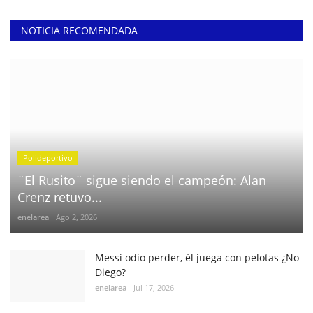
NOTICIA RECOMENDADA
Polideportivo
¨El Rusito¨ sigue siendo el campeón: Alan
Crenz retuvo...
enelarea
Ago 2, 2026
Messi odio perder, él juega con pelotas ¿No
Diego?
enelarea
Jul 17, 2026