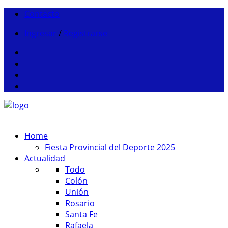
Contacto
Ingresar
/
Registrarse
Home
Fiesta Provincial del Deporte 2025
Actualidad
Todo
Colón
Unión
Rosario
Santa Fe
Rafaela