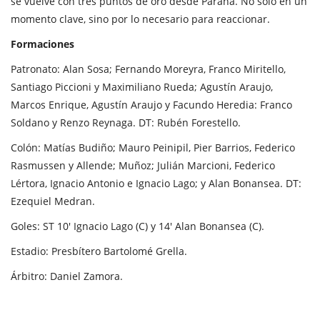
se vuelve con tres puntos de oro desde Paraná. No solo en un
momento clave, sino por lo necesario para reaccionar.
Formaciones
Patronato: Alan Sosa; Fernando Moreyra, Franco Miritello,
Santiago Piccioni y Maximiliano Rueda; Agustín Araujo,
Marcos Enrique, Agustín Araujo y Facundo Heredia: Franco
Soldano y Renzo Reynaga. DT: Rubén Forestello.
Colón: Matías Budiño; Mauro Peinipil, Pier Barrios, Federico
Rasmussen y Allende; Muñoz; Julián Marcioni, Federico
Lértora, Ignacio Antonio e Ignacio Lago; y Alan Bonansea. DT:
Ezequiel Medran.
Goles: ST 10' Ignacio Lago (C) y 14' Alan Bonansea (C).
Estadio: Presbítero Bartolomé Grella.
Árbitro: Daniel Zamora.