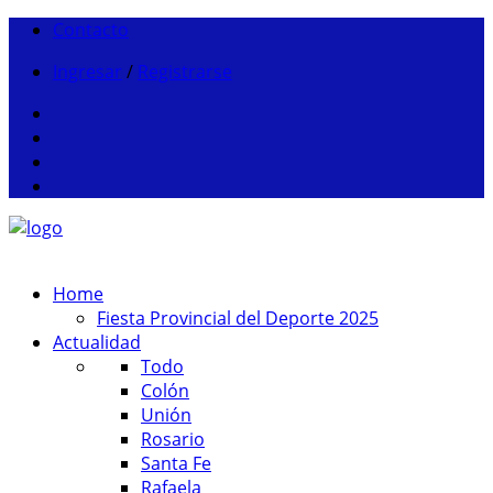
Contacto
Ingresar
/
Registrarse
Home
Fiesta Provincial del Deporte 2025
Actualidad
Todo
Colón
Unión
Rosario
Santa Fe
Rafaela