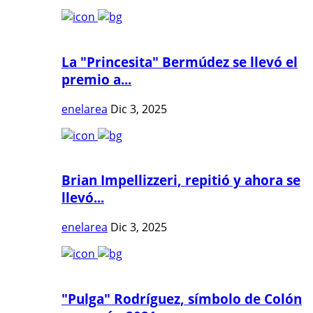
La "Princesita" Bermúdez se llevó el
premio a...
enelarea
Dic 3, 2025
Brian Impellizzeri, repitió y ahora se
llevó...
enelarea
Dic 3, 2025
"Pulga" Rodríguez, símbolo de Colón