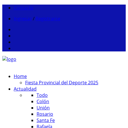
Contacto
Ingresar
/
Registrarse
Home
Fiesta Provincial del Deporte 2025
Actualidad
Todo
Colón
Unión
Rosario
Santa Fe
Rafaela