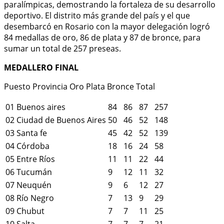
paralímpicas, demostrando la fortaleza de su desarrollo
deportivo. El distrito más grande del país y el que
desembarcó en Rosario con la mayor delegación logró
84 medallas de oro, 86 de plata y 87 de bronce, para
sumar un total de 257 preseas.
MEDALLERO FINAL
Puesto Provincia Oro Plata Bronce Total
01
Buenos aires
84
86
87
257
02
Ciudad de Buenos Aires
50
46
52
148
03
Santa fe
45
42
52
139
04
Córdoba
18
16
24
58
05
Entre Ríos
11
11
22
44
06
Tucumán
9
12
11
32
07
Neuquén
9
6
12
27
08
Río Negro
7
13
9
29
09
Chubut
7
7
11
25
10
Salta
7
7
7
21