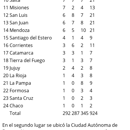
11
Misiones
7
2
4
13
12
San Luis
6
8
7
21
13
San Juan
6
7
8
21
14
Mendoza
6
5
10
21
15
Santiago del Estero
4
1
4
9
16
Corrientes
3
6
2
11
17
Catamarca
3
3
1
7
18
Tierra del Fuego
3
1
3
7
19
Jujuy
2
4
2
8
20
La Rioja
1
4
3
8
21
La Pampa
1
0
8
9
22
Formosa
1
0
3
4
23
Santa Cruz
1
0
2
3
24
Chaco
1
0
1
2
Total
292
287
345
924
En el segundo lugar se ubicó la Ciudad Autónoma de