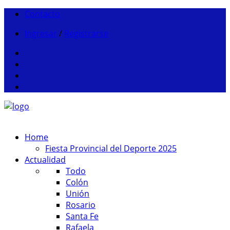
Contacto
Ingresar
/
Registrarse
Home
Fiesta Provincial del Deporte 2025
Actualidad
Todo
Colón
Unión
Rosario
Santa Fe
Rafaela