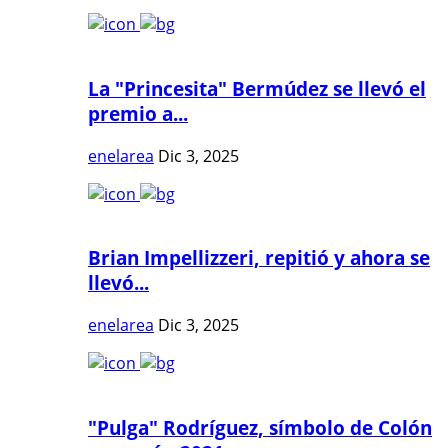
La "Princesita" Bermúdez se llevó el
premio a...
enelarea
Dic 3, 2025
Brian Impellizzeri, repitió y ahora se
llevó...
enelarea
Dic 3, 2025
"Pulga" Rodríguez, símbolo de Colón