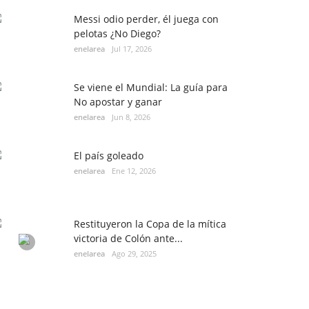
Messi odio perder, él juega con
pelotas ¿No Diego?
enelarea
Jul 17, 2026
Se viene el Mundial: La guía para
No apostar y ganar
enelarea
Jun 8, 2026
El país goleado
enelarea
Ene 12, 2026
Restituyeron la Copa de la mítica
victoria de Colón ante...
enelarea
Ago 29, 2025