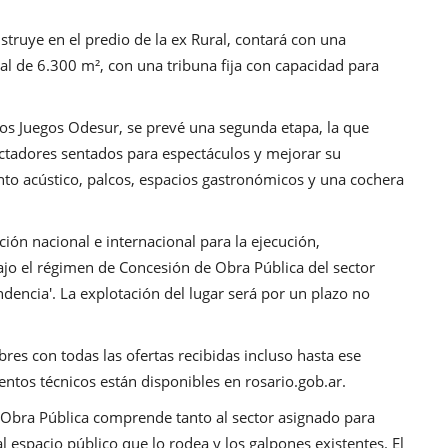
truye en el predio de la ex Rural, contará con una
al de 6.300 m², con una tribuna fija con capacidad para
 los Juegos Odesur, se prevé una segunda etapa, la que
ctadores sentados para espectáculos y mejorar su
nto acústico, palcos, espacios gastronómicos y una cochera
ción nacional e internacional para la ejecución,
jo el régimen de Concesión de Obra Pública del sector
encia'. La explotación del lugar será por un plazo no
obres con todas las ofertas recibidas incluso hasta ese
ientos técnicos están disponibles en
rosario.gob.ar
.
 Obra Pública comprende tanto al sector asignado para
l espacio público que lo rodea y los galpones existentes. El