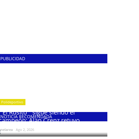
PUBLICIDAD
Polideportivo
¨El Rusito¨ sigue siendo el
NOTICIA RECOMENDADA
campeón: Alan Crenz retuvo...
enelarea
Ago 2, 2026