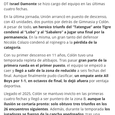
DT
Israel Damonte
se hizo cargo del equipo en las últimas
cuatro fechas.
En la última jornada, Unión arrancó en puesto de descenso,
con 43 unidades, dos puntos por detrás de Gimnasia y Colón.
A pesar de todo,
un heroico triunfo del “Tatengue” ante Tigre
condenó al “Lobo” y al “Sabalero” a jugar una final por la
permanencia.
En la misma, un gran tanto del defensor
Nicolás Colazo condenó al rojinegro a la
pérdida de la
categoría
.
Con su primer descenso en 11 años, Colón tuvo una
temporada repleta de altibajos. Tras pasar
gran parte de la
primera rueda en el primer puesto
, el equipo se empezó a
caer y
llegó a salir de la zona de reducido
a seis fechas del
final. Aunque finalmente pudo clasificar,
un empate ante All
Boys por 1-1, en octavos de final, lo dejó afuera
por ventaja
deportiva.
Llegado el 2025, Colón se mantuvo invicto en las primeras
cuatro fechas y llegó a ser puntero de la zona B,
aunque la
ilusión se cortaría pronto: solo obtuvo tres triunfos en los
26 encuentros siguientes
. Además, durante la temporada
los
jugadores se fueron de la cancha apedreados
, tras una