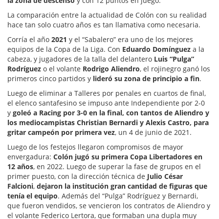
la zona de descenso
y con 12 puntos en juego.
La comparación entre la actualidad de Colón con su realidad
hace tan solo cuatro años es tan llamativa como necesaria.
Corría el año
2021
y el “Sabalero” era uno de los mejores
equipos de la Copa de la Liga. Con
Eduardo Domínguez
a la
cabeza, y jugadores de la talla del delantero
Luis “Pulga”
Rodríguez
o el volante
Rodrigo Aliendro
, el rojinegro ganó los
primeros cinco partidos y
lideró su zona de principio a fin
.
Luego de eliminar a Talleres por penales en cuartos de final,
el elenco santafesino se impuso ante Independiente por 2-0
y
goleó a Racing por 3-0 en la final, con tantos de Aliendro y
los mediocampistas Christian Bernardi y Alexis Castro, para
gritar campeón por primera vez
, un 4 de junio de 2021.
Luego de los festejos llegaron compromisos de mayor
envergadura:
Colón jugó su primera Copa Libertadores en
12 años
, en 2022. Luego de superar la fase de grupos en el
primer puesto, con la dirección técnica de
Julio César
Falcioni
,
dejaron la institución gran cantidad de figuras que
tenía el equipo
. Además del “Pulga” Rodríguez y Bernardi,
que fueron vendidos, se vencieron los contratos de Aliendro y
el volante Federico Lertora, que formaban una dupla muy