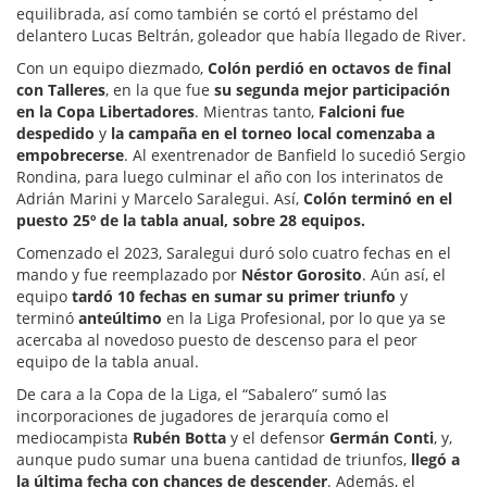
equilibrada, así como también se cortó el préstamo del
delantero Lucas Beltrán, goleador que había llegado de River.
Con un equipo diezmado,
Colón perdió en octavos de final
con Talleres
, en la que fue
su segunda mejor participación
en la Copa Libertadores
. Mientras tanto,
Falcioni fue
despedido
y
la campaña en el torneo local comenzaba a
empobrecerse
. Al exentrenador de Banfield lo sucedió Sergio
Rondina, para luego culminar el año con los interinatos de
Adrián Marini y Marcelo Saralegui. Así,
Colón terminó en el
puesto 25º de la tabla anual, sobre 28 equipos.
Comenzado el 2023, Saralegui duró solo cuatro fechas en el
mando y fue reemplazado por
Néstor Gorosito
. Aún así, el
equipo
tardó 10 fechas en sumar su primer triunfo
y
terminó
anteúltimo
en la Liga Profesional, por lo que ya se
acercaba al novedoso puesto de descenso para el peor
equipo de la tabla anual.
De cara a la Copa de la Liga, el “Sabalero” sumó las
incorporaciones de jugadores de jerarquía como el
mediocampista
Rubén Botta
y el defensor
Germán Conti
, y,
aunque pudo sumar una buena cantidad de triunfos,
llegó a
la última fecha con chances de descender
. Además, el