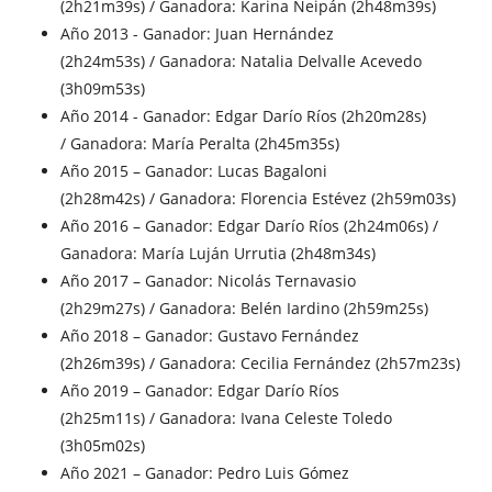
(2h21m39s) / Ganadora: Karina Neipán (2h48m39s)
Año 2013 - Ganador: Juan Hernández
(2h24m53s) / Ganadora: Natalia Delvalle Acevedo
(3h09m53s)
Año 2014 - Ganador: Edgar Darío Ríos (2h20m28s)
/ Ganadora: María Peralta (2h45m35s)
Año 2015 – Ganador: Lucas Bagaloni
(2h28m42s) / Ganadora: Florencia Estévez (2h59m03s)
Año 2016 – Ganador: Edgar Darío Ríos (2h24m06s) /
Ganadora: María Luján Urrutia (2h48m34s)
Año 2017 – Ganador: Nicolás Ternavasio
(2h29m27s) / Ganadora: Belén Iardino (2h59m25s)
Año 2018 – Ganador: Gustavo Fernández
(2h26m39s) / Ganadora: Cecilia Fernández (2h57m23s)
Año 2019 – Ganador: Edgar Darío Ríos
(2h25m11s) / Ganadora: Ivana Celeste Toledo
(3h05m02s)
Año 2021 – Ganador: Pedro Luis Gómez