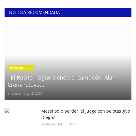
NOTICIA RECOMENDADA
Polideportivo
¨El Rusito¨ sigue siendo el campeón: Alan
Crenz retuvo...
enelarea
Ago 2, 2026
Messi odio perder, él juega con pelotas ¿No
Diego?
enelarea
Jul 17, 2026