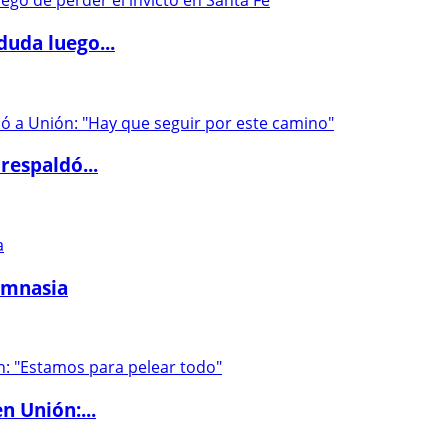
duda luego...
respaldó...
imnasia
n Unión:...