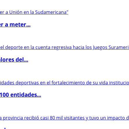
r a meter...
ores del...
00 entidades...