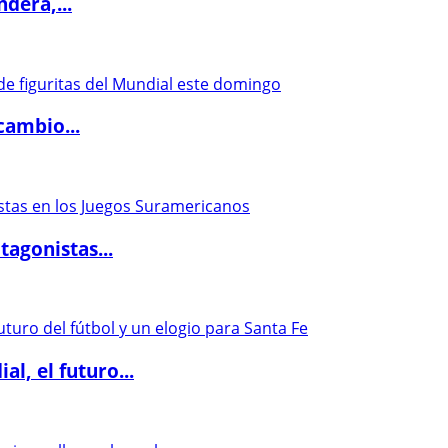
dera,...
cambio...
agonistas...
l, el futuro...