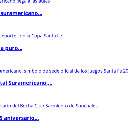
 suramericano...
a puro...
al Suramericano,...
5 aniversario...