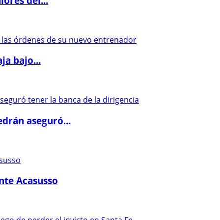
ores del...
a bajo...
drán aseguró...
ante Acasusso