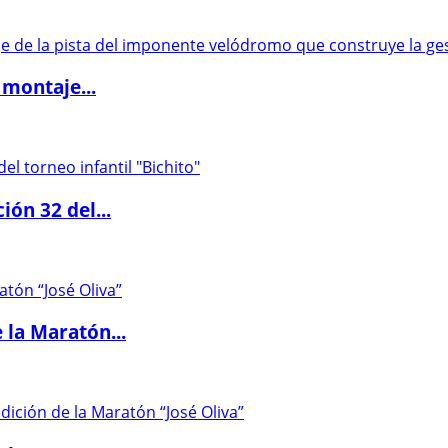
 montaje...
ón 32 del...
 la Maratón...