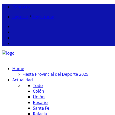
Contacto
Ingresar
/
Registrarse
Home
Fiesta Provincial del Deporte 2025
Actualidad
Todo
Colón
Unión
Rosario
Santa Fe
Rafaela