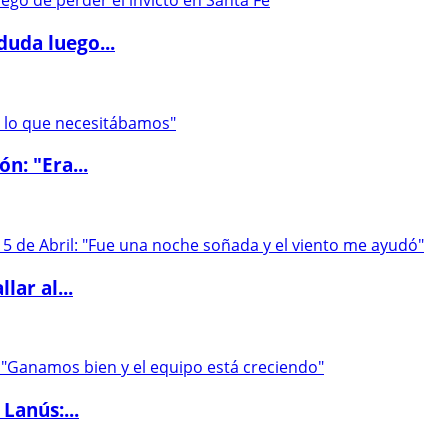
duda luego...
ón: "Era...
lar al...
Lanús:...