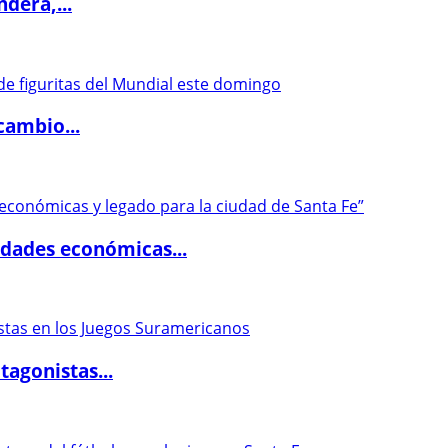
dera,...
cambio...
dades económicas...
agonistas...