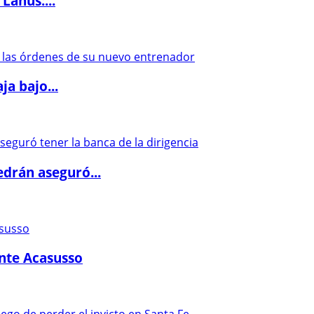
Lanús:...
a bajo...
drán aseguró...
ante Acasusso