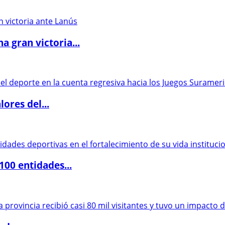
 gran victoria...
ores del...
00 entidades...