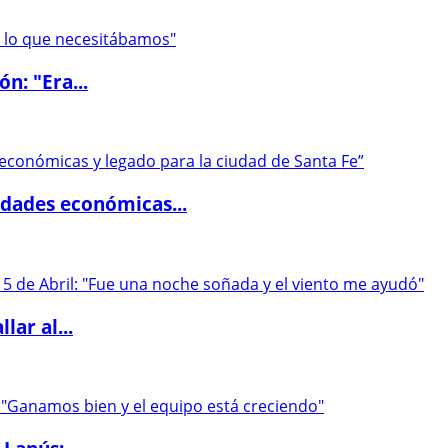
ón: "Era...
dades económicas...
lar al...