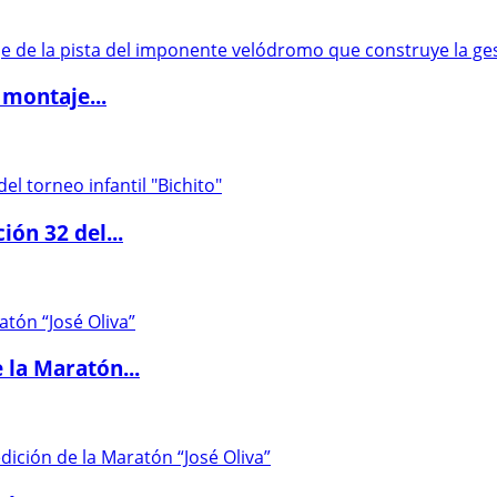
 montaje...
ón 32 del...
 la Maratón...