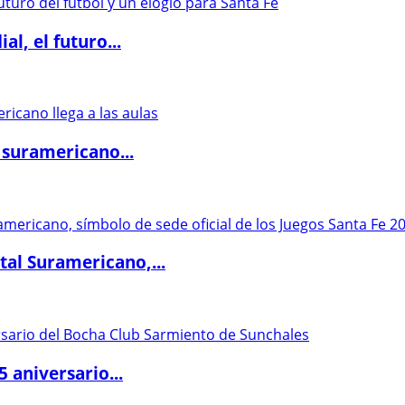
l, el futuro...
 suramericano...
al Suramericano,...
5 aniversario...