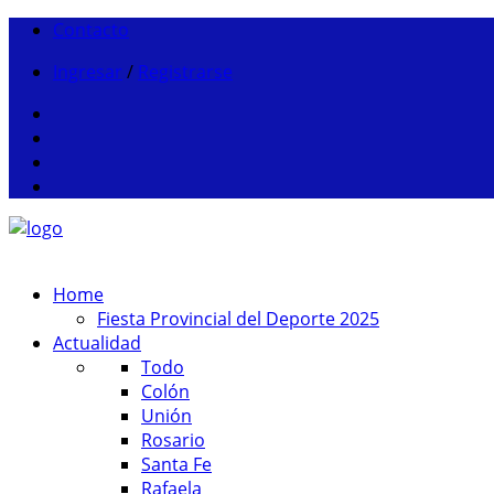
Contacto
Ingresar
/
Registrarse
Home
Fiesta Provincial del Deporte 2025
Actualidad
Todo
Colón
Unión
Rosario
Santa Fe
Rafaela