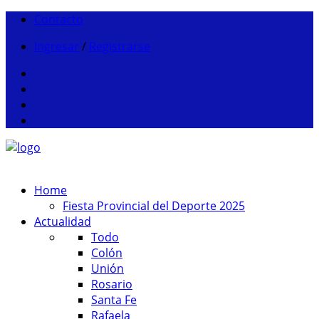
Contacto
Ingresar
/
Registrarse
Home
Fiesta Provincial del Deporte 2025
Actualidad
Todo
Colón
Unión
Rosario
Santa Fe
Rafaela