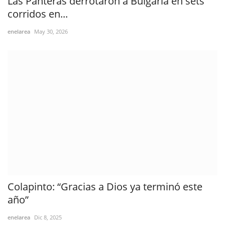
Las Panteras derrotaron a Bulgaria en sets
corridos en...
enelarea
May 30, 2026
Colapinto: “Gracias a Dios ya terminó este
año”
enelarea
Dic 8, 2025