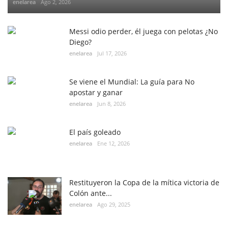
enelarea
Ago 2, 2026
Messi odio perder, él juega con pelotas ¿No
Diego?
enelarea
Jul 17, 2026
Se viene el Mundial: La guía para No
apostar y ganar
enelarea
Jun 8, 2026
El país goleado
enelarea
Ene 12, 2026
Restituyeron la Copa de la mítica victoria de
Colón ante...
enelarea
Ago 29, 2025