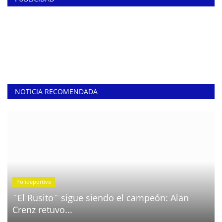
NOTICIA RECOMENDADA
Polideportivo
¨El Rusito¨ sigue siendo el campeón: Alan
Crenz retuvo...