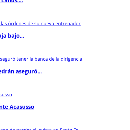
Lanús:...
a bajo...
drán aseguró...
ante Acasusso