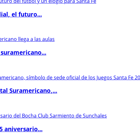
l, el futuro...
 suramericano...
al Suramericano,...
5 aniversario...