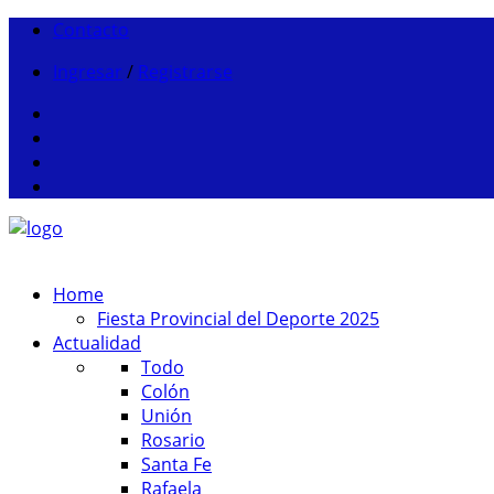
Contacto
Ingresar
/
Registrarse
Home
Fiesta Provincial del Deporte 2025
Actualidad
Todo
Colón
Unión
Rosario
Santa Fe
Rafaela