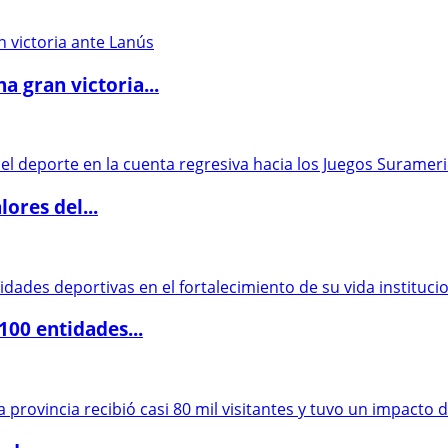
 gran victoria...
ores del...
00 entidades...