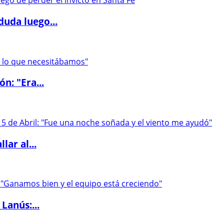
duda luego...
ón: "Era...
lar al...
Lanús:...