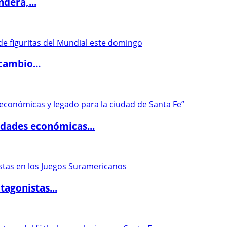
dera,...
cambio...
dades económicas...
agonistas...