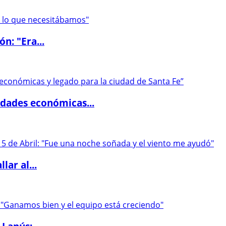
ón: "Era...
dades económicas...
lar al...