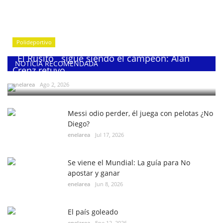
Polideportivo
¨El Rusito¨ sigue siendo el campeón: Alan
NOTICIA RECOMENDADA
Crenz retuvo...
enelarea
Ago 2, 2026
Messi odio perder, él juega con pelotas ¿No
Diego?
enelarea
Jul 17, 2026
Se viene el Mundial: La guía para No
apostar y ganar
enelarea
Jun 8, 2026
El país goleado
enelarea
Ene 12, 2026