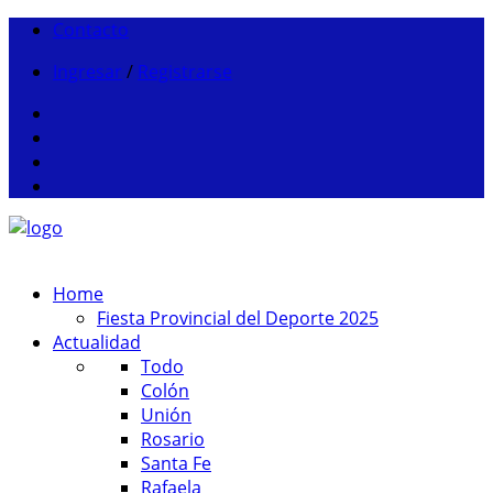
Contacto
Ingresar
/
Registrarse
Home
Fiesta Provincial del Deporte 2025
Actualidad
Todo
Colón
Unión
Rosario
Santa Fe
Rafaela