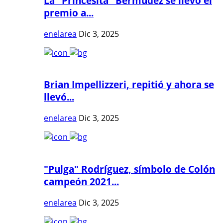
La "Princesita" Bermúdez se llevó el
premio a...
enelarea
Dic 3, 2025
Brian Impellizzeri, repitió y ahora se
llevó...
enelarea
Dic 3, 2025
"Pulga" Rodríguez, símbolo de Colón
campeón 2021...
enelarea
Dic 3, 2025