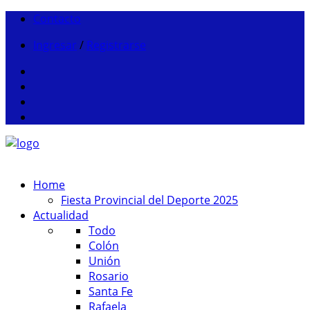
Contacto
Ingresar
/
Registrarse
Home
Fiesta Provincial del Deporte 2025
Actualidad
Todo
Colón
Unión
Rosario
Santa Fe
Rafaela