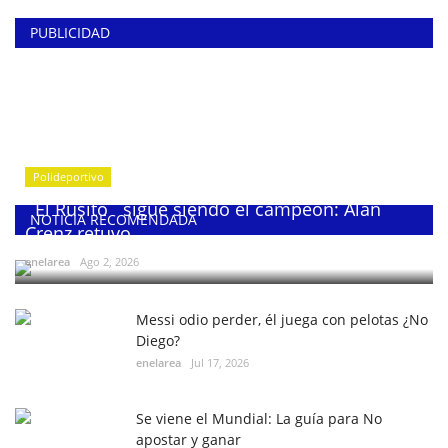
PUBLICIDAD
Polideportivo
¨El Rusito¨ sigue siendo el campeón: Alan
NOTICIA RECOMENDADA
Crenz retuvo...
enelarea
Ago 2, 2026
Messi odio perder, él juega con pelotas ¿No
Diego?
enelarea
Jul 17, 2026
Se viene el Mundial: La guía para No
apostar y ganar