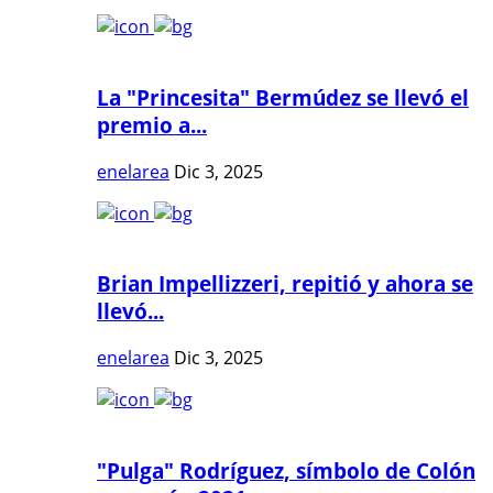
La "Princesita" Bermúdez se llevó el
premio a...
enelarea
Dic 3, 2025
Brian Impellizzeri, repitió y ahora se
llevó...
enelarea
Dic 3, 2025
"Pulga" Rodríguez, símbolo de Colón