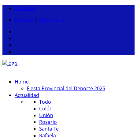
Contacto
Ingresar
/
Registrarse
Home
Fiesta Provincial del Deporte 2025
Actualidad
Todo
Colón
Unión
Rosario
Santa Fe
Rafaela