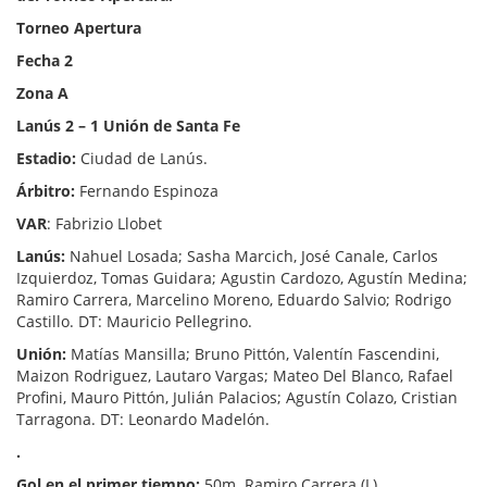
Torneo Apertura
Fecha 2
Zona A
Lanús 2 – 1 Unión de Santa Fe
Estadio:
Ciudad de Lanús.
Árbitro:
Fernando Espinoza
VAR
: Fabrizio Llobet
Lanús:
Nahuel Losada; Sasha Marcich, José Canale, Carlos
Izquierdoz, Tomas Guidara; Agustin Cardozo, Agustín Medina;
Ramiro Carrera, Marcelino Moreno, Eduardo Salvio; Rodrigo
Castillo. DT: Mauricio Pellegrino.
Unión:
Matías Mansilla; Bruno Pittón, Valentín Fascendini,
Maizon Rodriguez, Lautaro Vargas; Mateo Del Blanco, Rafael
Profini, Mauro Pittón, Julián Palacios; Agustín Colazo, Cristian
Tarragona. DT: Leonardo Madelón.
.
Gol en el primer tiempo:
50m. Ramiro Carrera (L).