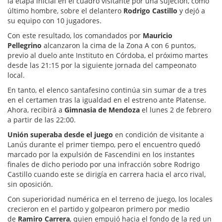
la etapa inicial en el cuadro visitante por una sujeción, como
último hombre, sobre el delantero
Rodrigo Castillo
y dejó a
su equipo con 10 jugadores.
Con este resultado, los comandados por
Mauricio
Pellegrino
alcanzaron la cima de la Zona A con 6 puntos,
previo al duelo ante Instituto en Córdoba, el próximo martes
desde las 21:15 por la siguiente jornada del campeonato
local.
En tanto, el elenco santafesino continúa sin sumar de a tres
en el certamen tras la igualdad en el estreno ante Platense.
Ahora, recibirá a
Gimnasia de Mendoza
el lunes 2 de febrero
a partir de las 22:00.
Unión superaba desde el juego
en condición de visitante a
Lanús durante el primer tiempo, pero el encuentro quedó
marcado por la expulsión de Fascendini en los instantes
finales de dicho periodo por una infracción sobre Rodrigo
Castillo cuando este se dirigía en carrera hacia el arco rival,
sin oposición.
Con superioridad numérica en el terreno de juego, los locales
crecieron en el partido y golpearon primero por medio
de
Ramiro Carrera
, quien empujó hacia el fondo de la red un