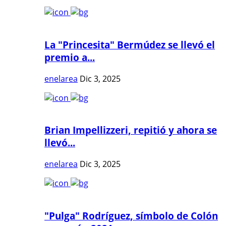
La "Princesita" Bermúdez se llevó el
premio a...
enelarea
Dic 3, 2025
Brian Impellizzeri, repitió y ahora se
llevó...
enelarea
Dic 3, 2025
"Pulga" Rodríguez, símbolo de Colón