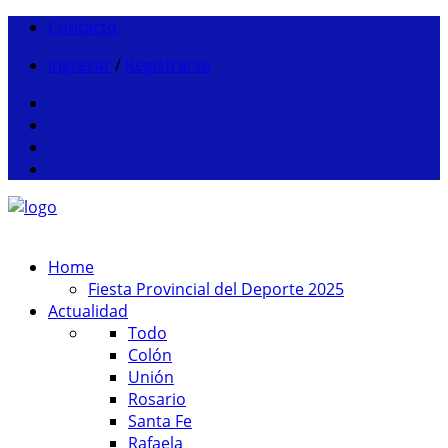
Contacto
Ingresar
/
Registrarse
Home
Fiesta Provincial del Deporte 2025
Actualidad
Todo
Colón
Unión
Rosario
Santa Fe
Rafaela