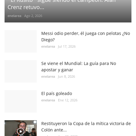
Crenz retuvo...
enelarea
Ago 2, 2026
Messi odio perder, él juega con pelotas ¿No
Diego?
enelarea
Jul 17, 2026
Se viene el Mundial: La guía para No
apostar y ganar
enelarea
Jun 8, 2026
El país goleado
enelarea
Ene 12, 2026
Restituyeron la Copa de la mítica victoria de
Colón ante...