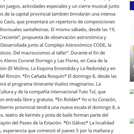
on juegos, actividades especiales y un cierre musical junto
s de la capital provincial también brindarán una intensa
ro Casís, que presentará un repertorio de composiciones
diovisuales santafesinas. El mismo sábado, desde las 19,
a Creciente”, propuesta de observación astronómica y
i. Desarrollada junto al Complejo Astronómico CODE, la
icos. Del macrocosmos al taller”. Durante el fin de
 Aleros Coronel Dorrego y Las Flores, en Casa de la
ación (El Molino, La Esquina Encendida y La Redonda) y en
 del Rincón. *En Cañada Rosquín* El domingo 8, desde las
irá al programa itinerante Vuelos imaginarios. La
Cultura y de la compañía internacional Tuto Tul, que
on entrada libre y gratuita. *En Roldán* Yo vi tu Corazón,
gobierno provincial tendrá una nueva escala el domingo 8, a
o, teatro de kermés y pista de baile forman parte del
layón del Paseo de la Estación. *En Gálvez* La localidad
s, experiencia que comenzó el jueves 5 por la mañana y