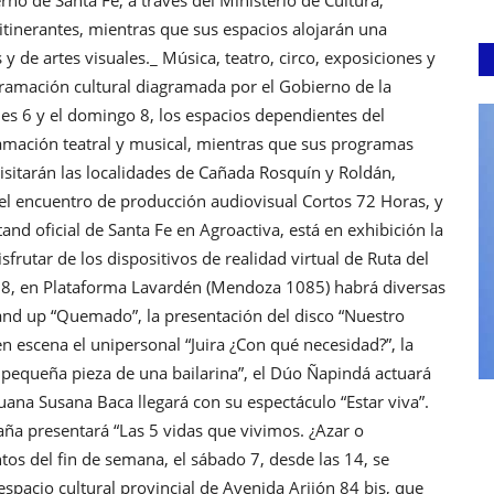
itinerantes, mientras que sus espacios alojarán una
 y de artes visuales._ Música, teatro, circo, exposiciones y
ramación cultural diagramada por el Gobierno de la
nes 6 y el domingo 8, los espacios dependientes del
ramación teatral y musical, mientras que sus programas
visitarán las localidades de Cañada Rosquín y Roldán,
el encuentro de producción audiovisual Cortos 72 Horas, y
nd oficial de Santa Fe en Agroactiva, está en exhibición la
frutar de los dispositivos de realidad virtual de Ruta del
go 8, en Plataforma Lavardén (Mendoza 1085) habrá diversas
nd up “Quemado”, la presentación del disco “Nuestro
 escena el unipersonal “Juira ¿Con qué necesidad?”, la
 pequeña pieza de una bailarina”, el Dúo Ñapindá actuará
ruana Susana Baca llegará con su espectáculo “Estar viva”.
aña presentará “Las 5 vidas que vivimos. ¿Azar o
os del fin de semana, el sábado 7, desde las 14, se
espacio cultural provincial de Avenida Arijón 84 bis, que