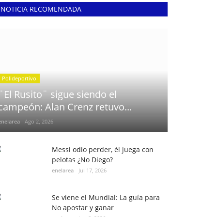
NOTICIA RECOMENDADA
Polideportivo
¨El Rusito¨ sigue siendo el
campeón: Alan Crenz retuvo...
enelarea
Ago 2, 2026
Messi odio perder, él juega con
pelotas ¿No Diego?
enelarea
Jul 17, 2026
Se viene el Mundial: La guía para
No apostar y ganar