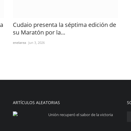
ma
Cudaio presenta la séptima edición de
su Maratón por la...
enelarea
Jun 3, 2026
ARTÍCULOS ALEATORIAS
S
Unión recuperó el sabor de la victoria