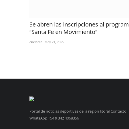
Se abren las inscripciones al progra
“Santa Fe en Movimiento”
enelarea
May 21, 2025
Portal de noticias deportivas de la región litoral Contacto
WhatsApp +54 9 342 4068356