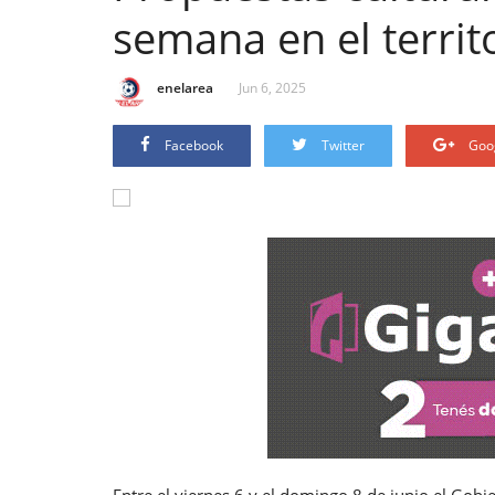
semana en el territo
enelarea
Jun 6, 2025
Facebook
Twitter
Goo
Entre el viernes 6 y el domingo 8 de junio el Gobie