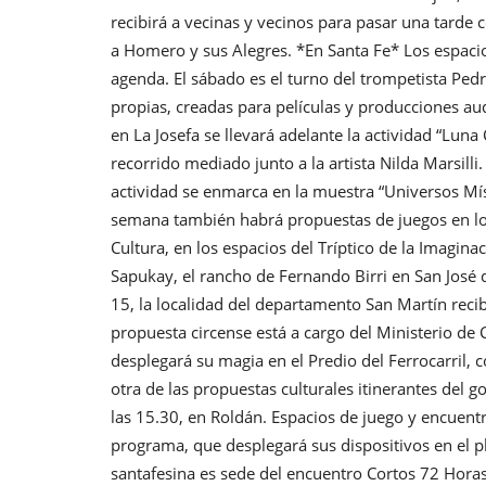
recibirá a vecinas y vecinos para pasar una tarde c
a Homero y sus Alegres. *En Santa Fe* Los espacio
agenda. El sábado es el turno del trompetista Ped
propias, creadas para películas y producciones au
en La Josefa se llevará adelante la actividad “Lun
recorrido mediado junto a la artista Nilda Marsill
actividad se enmarca en la muestra “Universos Míst
semana también habrá propuestas de juegos en los
Cultura, en los espacios del Tríptico de la Imagin
Sapukay, el rancho de Fernando Birri en San José
15, la localidad del departamento San Martín recib
propuesta circense está a cargo del Ministerio de 
desplegará su magia en el Predio del Ferrocarril, c
otra de las propuestas culturales itinerantes del 
las 15.30, en Roldán. Espacios de juego y encuentr
programa, que desplegará sus dispositivos en el p
santafesina es sede del encuentro Cortos 72 Hora