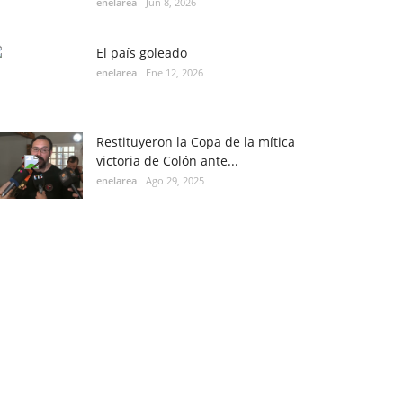
enelarea
Jun 8, 2026
El país goleado
enelarea
Ene 12, 2026
Restituyeron la Copa de la mítica
victoria de Colón ante...
enelarea
Ago 29, 2025