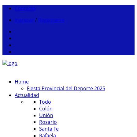
Contacto
Ingresar
/
Registrarse
Home
Fiesta Provincial del Deporte 2025
Actualidad
Todo
Colón
Unión
Rosario
Santa Fe
Rafaela