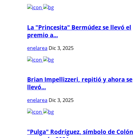
La "Princesita" Bermúdez se llevó el
premio a...
enelarea
Dic 3, 2025
Brian Impellizzeri, repitió y ahora se
llevó...
enelarea
Dic 3, 2025
"Pulga" Rodríguez, símbolo de Colón