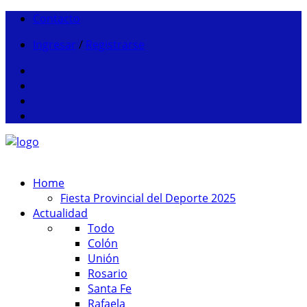
Contacto
Ingresar
/
Registrarse
Home
Fiesta Provincial del Deporte 2025
Actualidad
Todo
Colón
Unión
Rosario
Santa Fe
Rafaela