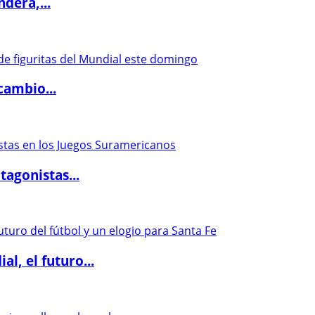
dera,...
cambio...
agonistas...
l, el futuro...