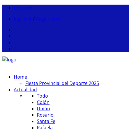
Contacto
Ingresar
/
Registrarse
Home
Fiesta Provincial del Deporte 2025
Actualidad
Todo
Colón
Unión
Rosario
Santa Fe
Rafaela