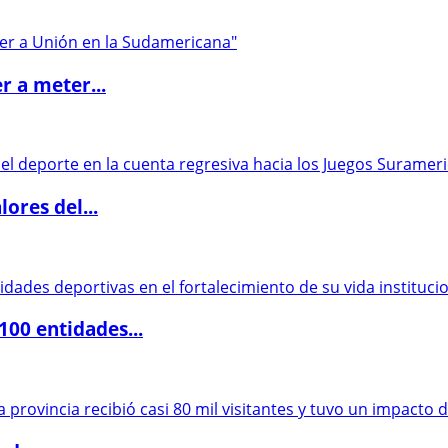
r a meter...
ores del...
00 entidades...