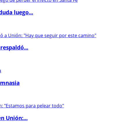
duda luego...
respaldó...
imnasia
n Unión:...