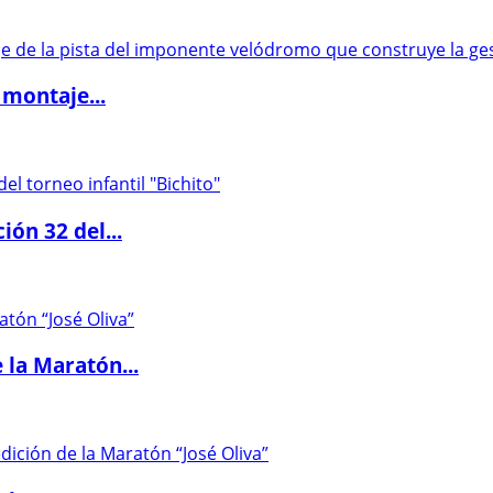
 montaje...
ón 32 del...
 la Maratón...