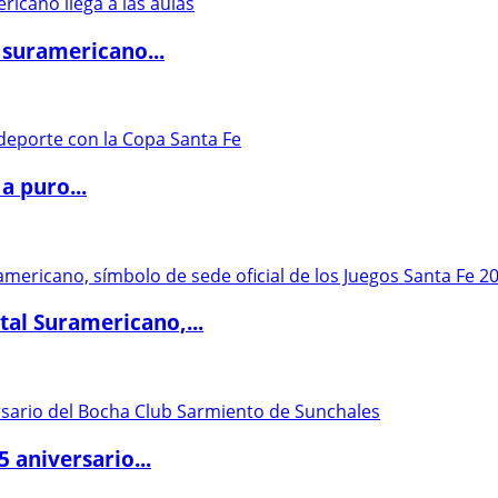
 suramericano...
a puro...
al Suramericano,...
5 aniversario...