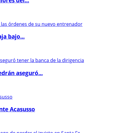
ores del...
a bajo...
drán aseguró...
ante Acasusso