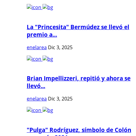
La "Princesita" Bermúdez se llevó el
premio a...
enelarea
Dic 3, 2025
Brian Impellizzeri, repitió y ahora se
llevó...
enelarea
Dic 3, 2025
"Pulga" Rodríguez, símbolo de Colón