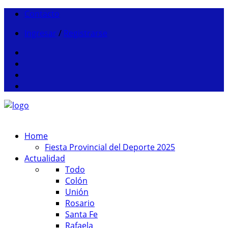
Contacto
Ingresar
/
Registrarse
Home
Fiesta Provincial del Deporte 2025
Actualidad
Todo
Colón
Unión
Rosario
Santa Fe
Rafaela