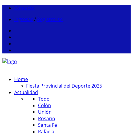
Contacto
Ingresar
/
Registrarse
Home
Fiesta Provincial del Deporte 2025
Actualidad
Todo
Colón
Unión
Rosario
Santa Fe
Rafaela