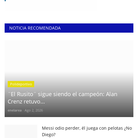
NOTICIA RECOMENDADA
Polideportivo
¨El Rusito¨ sigue siendo el campeón: Alan
Crenz retuvo...
enelarea
Ago 2, 2026
Messi odio perder, él juega con pelotas ¿No
Diego?