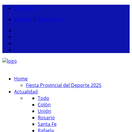
Contacto
Ingresar
/
Registrarse
Home
Fiesta Provincial del Deporte 2025
Actualidad
Todo
Colón
Unión
Rosario
Santa Fe
Rafaela