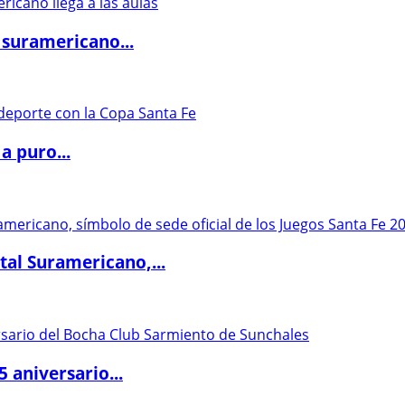
 suramericano...
a puro...
al Suramericano,...
5 aniversario...