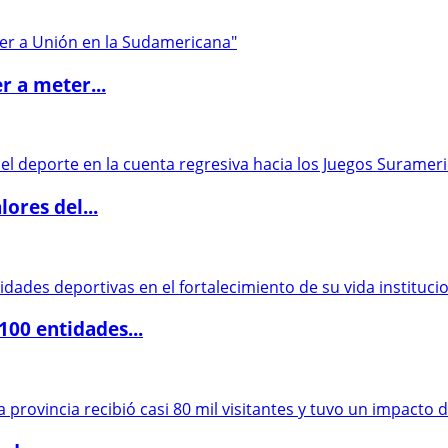
r a meter...
ores del...
00 entidades...