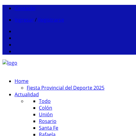
Contacto
Ingresar
/
Registrarse
Home
Fiesta Provincial del Deporte 2025
Actualidad
Todo
Colón
Unión
Rosario
Santa Fe
Rafaela