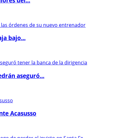
ores del...
a bajo...
drán aseguró...
ante Acasusso