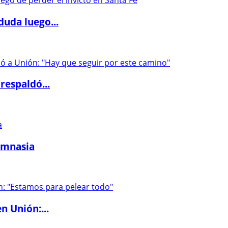
duda luego...
respaldó...
imnasia
n Unión:...