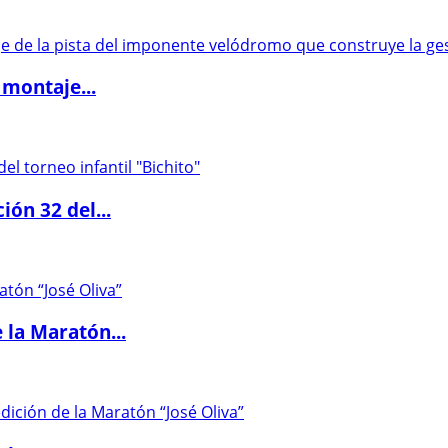
 montaje...
ón 32 del...
 la Maratón...