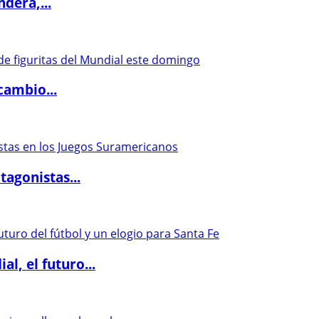
dera,...
cambio...
agonistas...
l, el futuro...