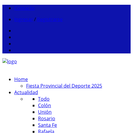
Contacto
Ingresar
/
Registrarse
Home
Fiesta Provincial del Deporte 2025
Actualidad
Todo
Colón
Unión
Rosario
Santa Fe
Rafaela