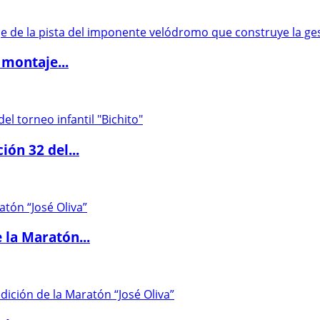
 montaje...
ón 32 del...
 la Maratón...