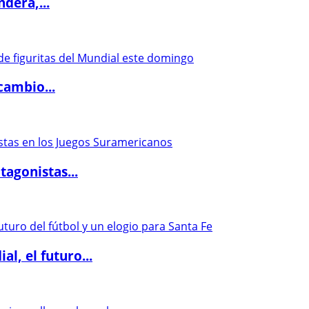
dera,...
cambio...
agonistas...
l, el futuro...