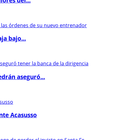
ores del...
a bajo...
drán aseguró...
ante Acasusso