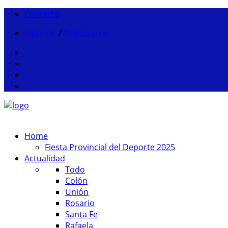
Contacto
Ingresar
/
Registrarse
Home
Fiesta Provincial del Deporte 2025
Actualidad
Todo
Colón
Unión
Rosario
Santa Fe
Rafaela