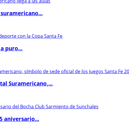
 suramericano...
a puro...
al Suramericano,...
5 aniversario...