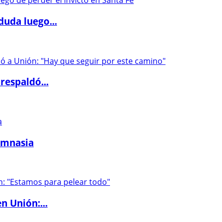
duda luego...
respaldó...
imnasia
n Unión:...