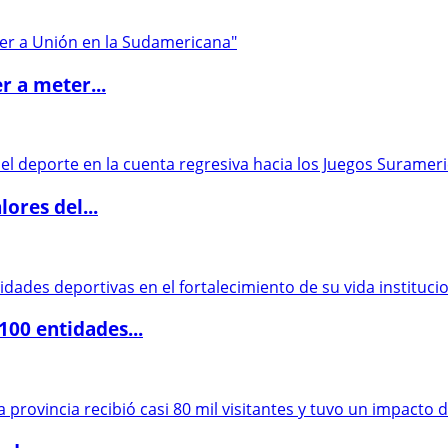
r a meter...
ores del...
00 entidades...