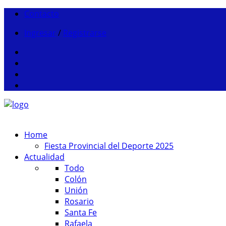
Contacto
Ingresar
/
Registrarse
Home
Fiesta Provincial del Deporte 2025
Actualidad
Todo
Colón
Unión
Rosario
Santa Fe
Rafaela