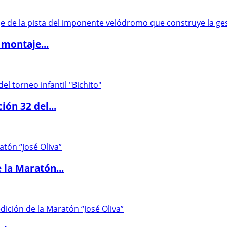
 montaje...
ón 32 del...
 la Maratón...