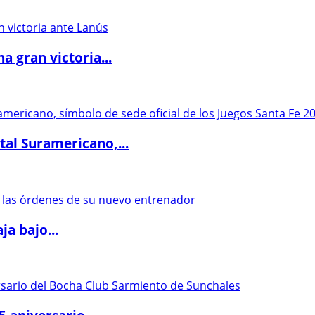
 gran victoria...
al Suramericano,...
a bajo...