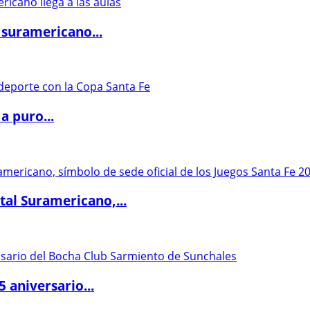
 suramericano...
a puro...
al Suramericano,...
5 aniversario...