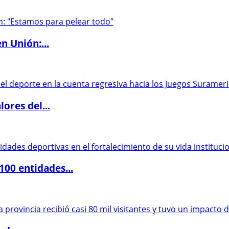
n Unión:...
ores del...
00 entidades...