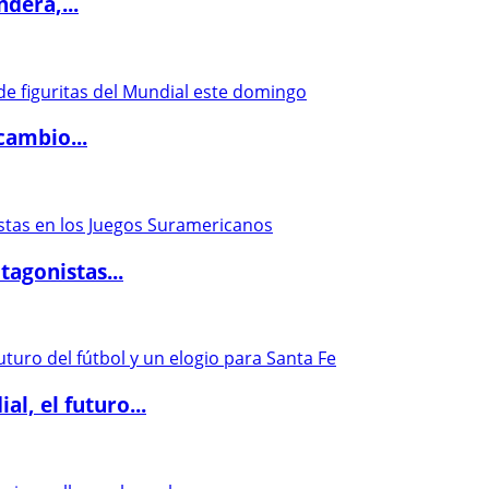
dera,...
cambio...
agonistas...
l, el futuro...