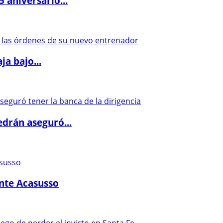
5 aniversario...
a bajo...
drán aseguró...
ante Acasusso