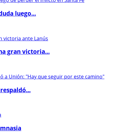
duda luego...
 gran victoria...
respaldó...
imnasia