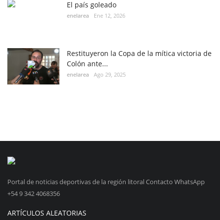
El país goleado
enelarea
Ene 12, 2026
Restituyeron la Copa de la mítica victoria de
Colón ante...
enelarea
Ago 29, 2025
Portal de noticias deportivas de la región litoral Contacto WhatsApp
+54 9 342 4068356
ARTÍCULOS ALEATORIAS