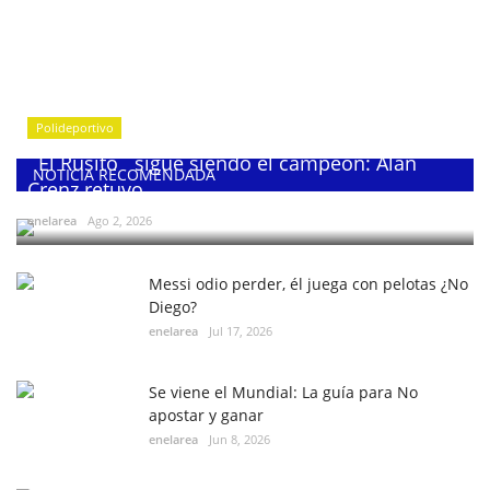
Polideportivo
¨El Rusito¨ sigue siendo el campeón: Alan
NOTICIA RECOMENDADA
Crenz retuvo...
enelarea
Ago 2, 2026
Messi odio perder, él juega con pelotas ¿No
Diego?
enelarea
Jul 17, 2026
Se viene el Mundial: La guía para No
apostar y ganar
enelarea
Jun 8, 2026