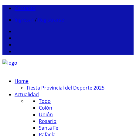
Contacto
Ingresar
/
Registrarse
Home
Fiesta Provincial del Deporte 2025
Actualidad
Todo
Colón
Unión
Rosario
Santa Fe
Rafaela