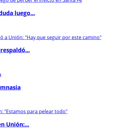
duda luego...
respaldó...
imnasia
n Unión:...