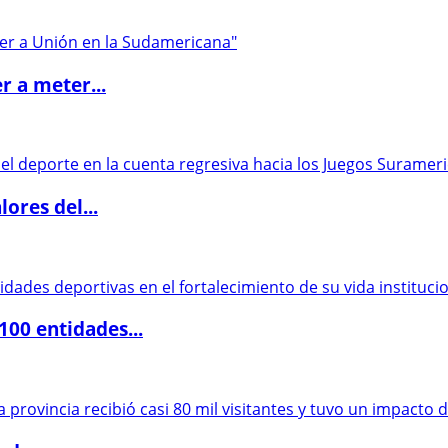
r a meter...
ores del...
00 entidades...