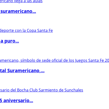
 suramericano...
a puro...
al Suramericano,...
5 aniversario...