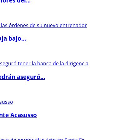
ores del...
a bajo...
drán aseguró...
ante Acasusso