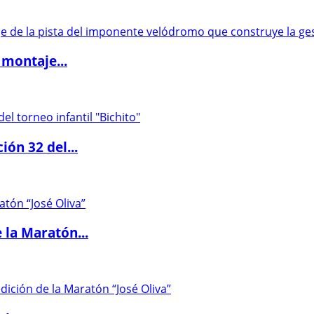
 montaje...
ón 32 del...
 la Maratón...