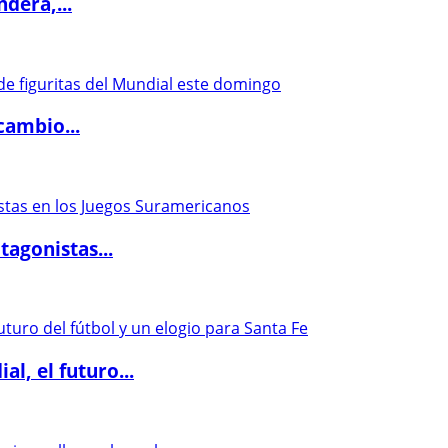
dera,...
cambio...
agonistas...
l, el futuro...