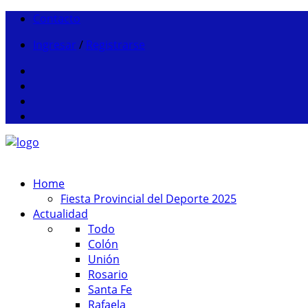
Contacto
Ingresar
/
Registrarse
Home
Fiesta Provincial del Deporte 2025
Actualidad
Todo
Colón
Unión
Rosario
Santa Fe
Rafaela