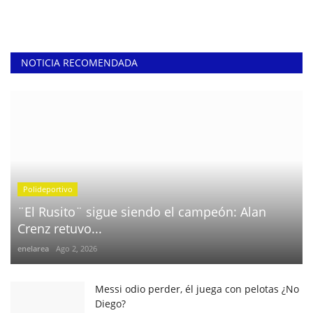
NOTICIA RECOMENDADA
Polideportivo
¨El Rusito¨ sigue siendo el campeón: Alan
Crenz retuvo...
enelarea
Ago 2, 2026
Messi odio perder, él juega con pelotas ¿No
Diego?