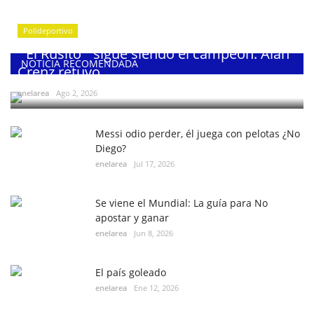
Polideportivo
¨El Rusito¨ sigue siendo el campeón: Alan
NOTICIA RECOMENDADA
Crenz retuvo...
enelarea
Ago 2, 2026
Messi odio perder, él juega con pelotas ¿No
Diego?
enelarea
Jul 17, 2026
Se viene el Mundial: La guía para No
apostar y ganar
enelarea
Jun 8, 2026
El país goleado
enelarea
Ene 12, 2026